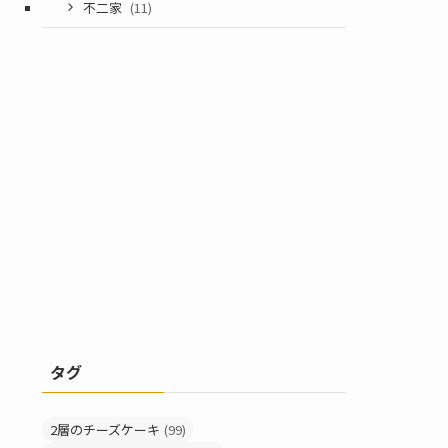
不二家
(11)
タグ
2層のチーズケーキ
(99)