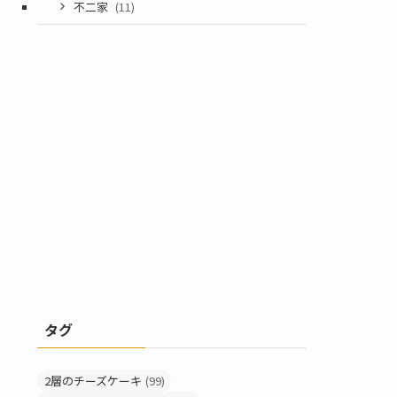
不二家
(11)
タグ
2層のチーズケーキ
(99)