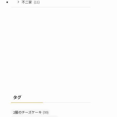
不二家
(11)
タグ
2層のチーズケーキ
(99)