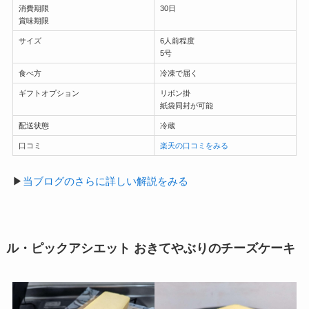
消費期限
30日
賞味期限
サイズ
6人前程度
5号
食べ方
冷凍で届く
ギフトオプション
リボン掛
紙袋同封が可能
配送状態
冷蔵
口コミ
楽天の口コミをみる
▶
当ブログのさらに詳しい解説をみる
ル・ピックアシエット おきてやぶりのチーズケーキ