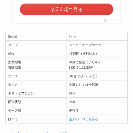
楽天市場で見る
ポチップ
販売者
toroa
タイプ
ベイクドチーズケーキ
値段
4780円（送料込み）
消費期限
冷凍で発送日より45日
賞味期限
解凍後は1日以内
サイズ
340g（5人～6人分）
食べ方
冷凍もしくは全解凍
ギフトオプション
熨斗
配送状態
冷凍
チーズ感
中程度
口コミ
楽天の口コミをみる