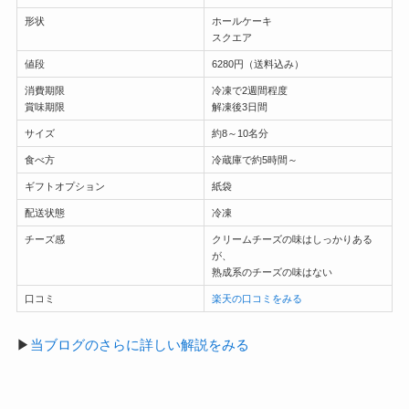
形状
ホールケーキ
スクエア
値段
6280円（送料込み）
消費期限
冷凍で2週間程度
賞味期限
解凍後3日間
サイズ
約8～10名分
食べ方
冷蔵庫で約5時間～
ギフトオプション
紙袋
配送状態
冷凍
チーズ感
クリームチーズの味はしっかりある
が、
熟成系のチーズの味はない
口コミ
楽天の口コミをみる
▶
当ブログのさらに詳しい解説をみる