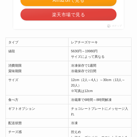
Amazonで見る
楽天市場で見る
ポチップ
タイプ
レアチーズケーキ
値段
5630円～19980円
サイズによって異なる
消費期限
冷凍保存で1週間
賞味期限
冷蔵保存で2日間
サイズ
12cm（2人～4人）～30cm（13人～
20人）
※写真は12cm
食べ方
冷蔵庫で6時間～8時間解凍
ギフトオプション
チョコレートプレートにメッセージ入
れ
配送状態
冷凍
チーズ感
控えめ