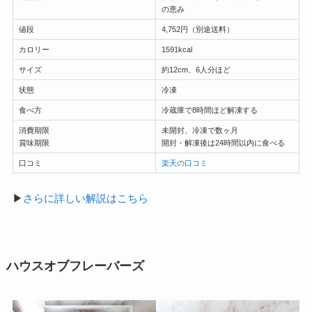
の恵み
値段
4,752円（別途送料）
カロリー
1591kcal
サイズ
約12cm、6人分ほど
状態
冷凍
食べ方
冷蔵庫で8時間ほど解凍する
消費期限
未開封、冷凍で数ヶ月
賞味期限
開封・解凍後は24時間以内に食べる
口コミ
楽天の口コミ
▶
さらに詳しい解説はこちら
ハウスオブフレーバーズ