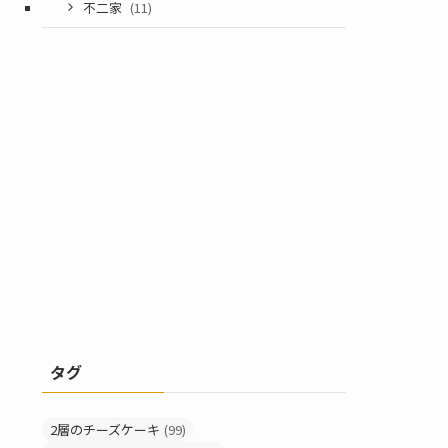
不二家
(11)
タグ
2層のチーズケーキ
(99)