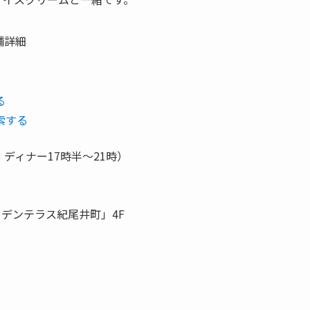
舗詳細
る
索する
、ディナー17時半～21時）
ーデンテラス紀尾井町」4F